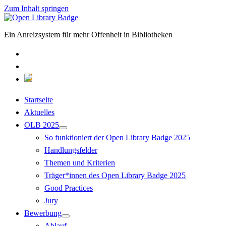
Zum Inhalt springen
Open
Library
Ein Anreizsystem für mehr Offenheit in Bibliotheken
Badge
mastodon
email
OLB-
Forum
Startseite
Aktuelles
OLB 2025
Menü
So funktioniert der Open Library Badge 2025
öffnen
Handlungsfelder
Themen und Kriterien
Träger*innen des Open Library Badge 2025
Good Practices
Jury
Bewerbung
Menü
Ablauf