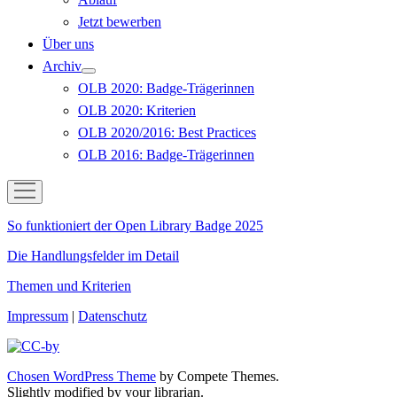
öffnen
Jetzt bewerben
Über uns
Archiv
Menü
OLB 2020: Badge-Trägerinnen
öffnen
OLB 2020: Kriterien
OLB 2020/2016: Best Practices
OLB 2016: Badge-Trägerinnen
open
menu
OLB
So funktioniert der Open Library Badge 2025
2025
Die Handlungsfelder im Detail
Themen und Kriterien
Impressum
|
Datenschutz
Chosen WordPress Theme
by Compete Themes.
Slightly modified by your librarian.